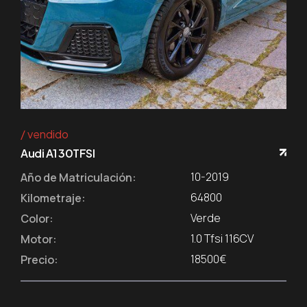
vendido
Audi A1 30TFSI
10-2019
Año de Matriculación:
64800
Kilometraje:
Verde
Color:
1.0 Tfsi 116CV
Motor:
18500€
Precio: