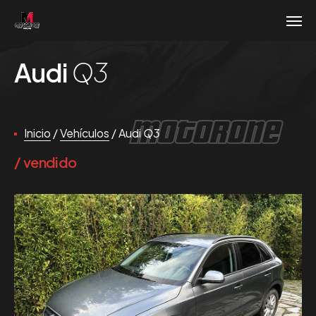
Audi
Q3
MotorOne
Inicio
/
Vehículos
/
Audi
Q3
vendido